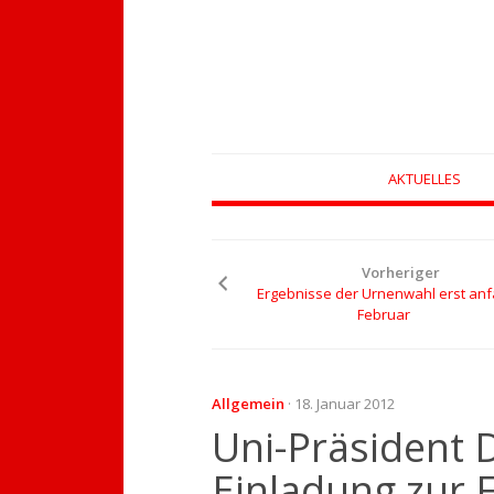
Zum
AKTUELLES
Inhalt
springen
Vorheriger
Ergebnisse der Urnenwahl erst anf
Februar
Allgemein
· 18. Januar 2012
Uni-Präsident 
Einladung zur 