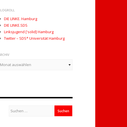
BLOGROLL
DIE LINKE. Hamburg
DIE LINKE.SDS
Linksjugend ['solid] Hamburg
Twitter – SDS* Universität Hamburg
ARCHIV
rchiv
Suchen
nach: