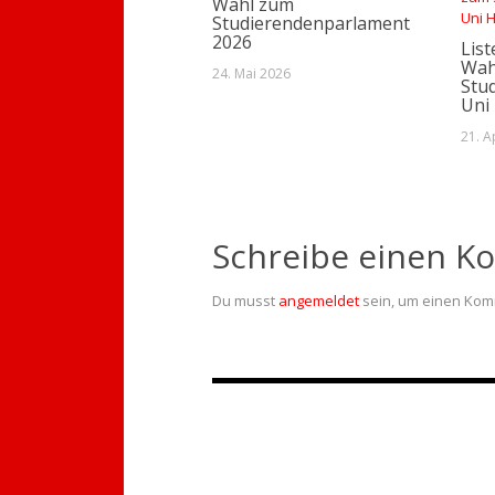
Wahl zum
Studierendenparlament
2026
List
Wah
24. Mai 2026
Stu
Uni
21. A
Schreibe einen 
Du musst
angemeldet
sein, um einen Ko