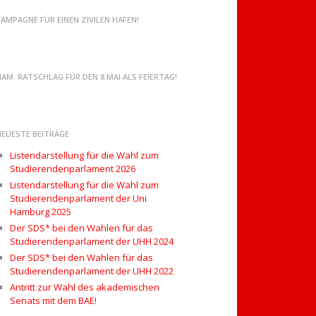
KAMPAGNE FÜR EINEN ZIVILEN HAFEN!
AM. RATSCHLAG FÜR DEN 8.MAI ALS FEIERTAG!
NEUESTE BEITRÄGE
Listendarstellung für die Wahl zum
Studierendenparlament 2026
Listendarstellung für die Wahl zum
Studierendenparlament der Uni
Hamburg 2025
Der SDS* bei den Wahlen für das
Studierendenparlament der UHH 2024
Der SDS* bei den Wahlen für das
Studierendenparlament der UHH 2022
Antritt zur Wahl des akademischen
Senats mit dem BAE!