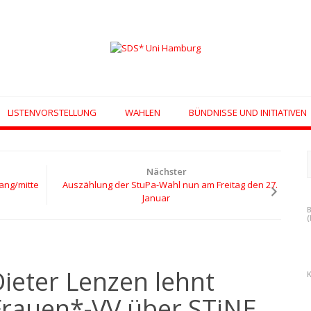
LISTENVORSTELLUNG
WAHLEN
BÜNDNISSE UND INITIATIVEN
n
Nächster
ang/mitte
Auszählung der StuPa-Wahl nun am Freitag den 27.
Januar
(
Dieter Lenzen lehnt
Frauen*-VV über STiNE