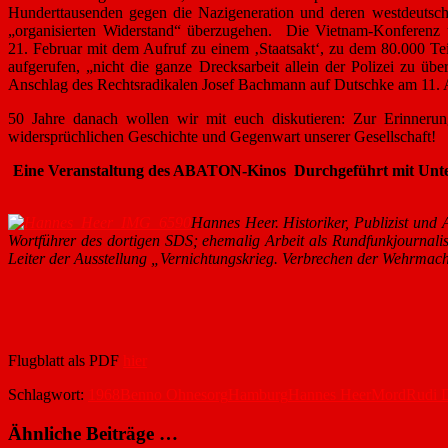
Hunderttausenden gegen die Nazigeneration und deren westdeutsc
„organisierten Widerstand“ überzugehen. Die Vietnam-Konferenz 
21. Februar mit dem Aufruf zu einem ‚Staatsakt‘, zu dem 80.000 Te
aufgerufen, „nicht die ganze Drecksarbeit allein der Polizei zu ü
Anschlag des Rechtsradikalen Josef Bachmann auf Dutschke am 11. Apr
50 Jahre danach wollen wir mit euch diskutieren: Zur Erinner
widersprüchlichen Geschichte und Gegenwart unserer Gesellschaft!
Eine Veranstaltung des ABATON-Kinos Durchgeführt mit Unters
Hannes Heer. Historiker, Publizist und
Wortführer des dortigen SDS; ehemalig Arbeit als Rundfunkjournali
Leiter der Ausstellung „Vernichtungskrieg. Verbrechen der W
Flugblatt als PDF
hier
Schlagwort:
1968
Benno Ohnesorg
Hamburg
Hannes Heer
Mord
Rudi 
Ähnliche Beiträge …