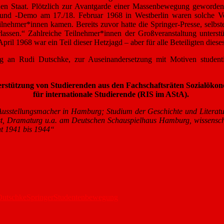
hen Staat. Plötzlich zur Avantgarde einer Massenbewegung geworde
und -Demo am 17./18. Februar 1968 in Westberlin waren solche Ver
ilnehmer*innen kamen. Bereits zuvor hatte die Springer-Presse, selb
berlassen.“ Zahlreiche Teilnehmer*innen der Großveranstaltung unters
il 1968 war ein Teil dieser Hetzjagd – aber für alle Beteiligten dies
ung an Rudi Dutschke, zur Auseinandersetzung mit Motiven stude
tützung von Studierenden aus den Fachschaftsräten Sozialökono
für internationale Studierende (RIS im AStA).
 Ausstellungsmacher in Hamburg; Studium der Geschichte und Literat
st, Dramaturg u.a. am Deutschen Schauspielhaus Hamburg, wissenscha
ehrmacht 1941 bis 1944“
Dutschke
Springer
Studentenbewegung