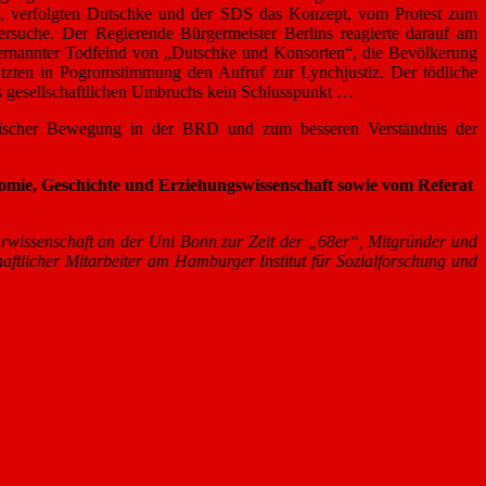
n, verfolgten Dutschke und der SDS das Konzept, vom Protest zum
suche. Der Regierende Bürgermeister Berlins reagierte darauf am
sternannter Todfeind von „Dutschke und Konsorten“, die Bevölkerung
tützten in Pogromstimmung den Aufruf zur Lynchjustiz. Der tödliche
es gesellschaftlichen Umbruchs kein Schlusspunkt …
ntischer Bewegung in der BRD und zum besseren Verständnis der
mie, Geschichte und Erziehungswissenschaft sowie vom Referat
urwissenschaft an der Uni Bonn zur Zeit der „68er“, Mitgründer und
ftlicher Mitarbeiter am Hamburger Institut für Sozialforschung und