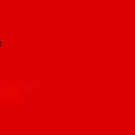
!
6
r Uni Hamburg 2025
r UHH 2024
r UHH 2022