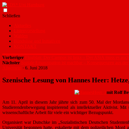
Zum
Schließen
Inhalt
Aktuelles
springen
Listenvorstellung
Wahlen
Bündnisse und Initiativen
KONTAKT
Vorheriger
Flugblatt: Der Campus ist links – Der AStA muss es auch
Nächster
Soziale Emanzipation ist machbar – Konsequenzen aus de
Allgemein
· 6. Juni 2018
Szenische Lesung von Hannes Heer: Hetze
mit Rolf B
Am 11. April in diesem Jahr jährte sich zum 50. Mal der Mordans
Studierendenbewegung inspirierend als intellektueller Aktivist. Mit 
wissenschaftliche Arbeit für viele ein wichtiger Bezugspunkt.
Organisiert war Dutschke im „Sozialistischen Deutschen Studenten
Universität begonnen hatte, eskalierte mit dem polizeilichen Mo