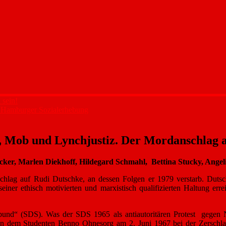
 sein!
r Hamburger Sozialerhebung
, Mob und Lynchjustiz. Der Mordanschlag a
ecker, Marlen Diekhoff, Hildegard Schmahl, Bettina Stucky, Ang
chlag auf Rudi Dutschke, an dessen Folgen er 1979 verstarb. Dutsc
seiner ethisch motivierten und marxistisch qualifizierten Haltung errei
bund“ (SDS). Was der SDS 1965 als antiautoritären Protest gegen Na
rd an dem Studenten Benno Ohnesorg am 2. Juni 1967 bei der Zerschl