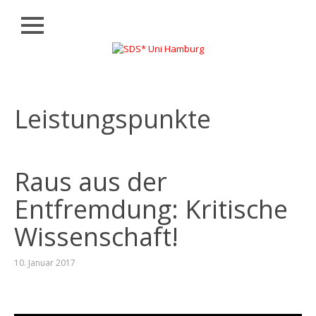
Schließen
Zum
AKTUELLES
Inhalt
springen
LISTENVORSTELLUNG
Leistungspunkte
WAHLEN
BÜNDNISSE
UND
INITIATIVEN
Raus aus der
KONTAKT
Entfremdung: Kritische
Wissenschaft!
10. Januar 2017