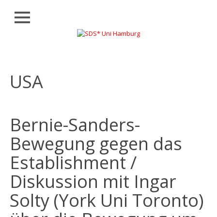
Schließen
Zum
AKTUELLES
Inhalt
springen
LISTENVORSTELLUNG
USA
WAHLEN
BÜNDNISSE
UND
INITIATIVEN
Bernie-Sanders-
KONTAKT
Bewegung gegen das
Establishment /
Diskussion mit Ingar
Solty (York Uni Toronto)