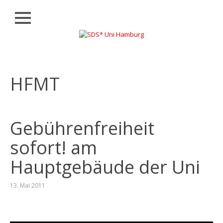
Schließen
Zum
AKTUELLES
Inhalt
springen
LISTENVORSTELLUNG
HFMT
WAHLEN
BÜNDNISSE
UND
INITIATIVEN
Gebührenfreiheit
KONTAKT
sofort! am
Hauptgebäude der Uni
13. Mai 2011